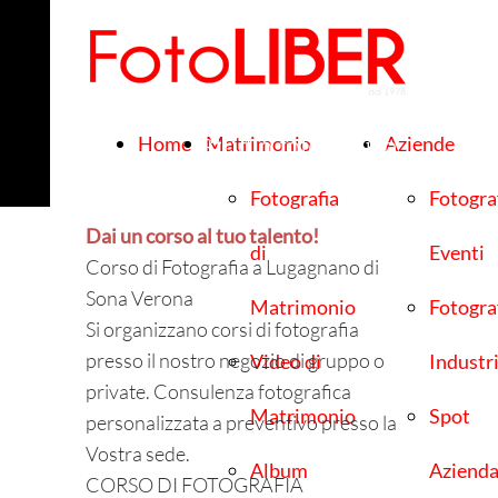
Studio fotografico
Home
Matrimonio
Aziende
Liber
Fotografia
Fotogra
Dai un corso al tuo talento!
di
Eventi
Corso di Fotografia a Lugagnano di
Sona Verona
Matrimonio
Fotogra
Si organizzano corsi di fotografia
presso il nostro negozio di gruppo o
Video di
Industr
private. Consulenza fotografica
Matrimonio
Spot
personalizzata a preventivo presso la
Vostra sede.
Album
Azienda
CORSO DI FOTOGRAFIA