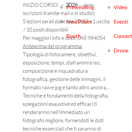
INIZIO CORSO: --
2026
--
(pre-
Prewedding
Video
iscrizioni tramite mail o in studio)
5 lezioni serali dalle ore 20,30 + 1 uscita
New Photo
Eventi
/ 10 posti disponibili
Booth
Concert
Per maggiori info e costi: 045 984054
Anteprima del programma:
Drone
Tipologia di fotocamere, obiettivi,
esposizione, tempi, diaframmi e iso,
composizione e inquadratura
fotografica, gestione delle immagini, il
formato raw e jpg e tanto altro ancora...
Tecniche e fondamenti della fotografia,
spiegazioni esaustive ed efficaci ti
renderanno nell’immediato un
fotografo migliore, fornendoti le doti
tecniche essenziali che ti saranno di