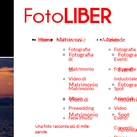
Studio fotografico
Home
Matrimonio
Aziende
Home
Matrimonio
Aziende
Liber
Fotografia
Fotografia
Fotografia
Fotogra
di
Eventi
Matrimonio
Fotografia
di
Eventi
Video di
Industriale
Matrimonio
Fotogra
Matrimonio
Spot
Album
Aziendali
Video di
Industr
Prewedding
Video
Matrimonio
Spot
New Photo
Eventi
Una foto racconta più di mille
Booth
Concerti
Album
Azienda
parole